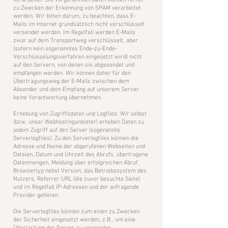
verarbeitet. Die vorgenannten Daten können ferner
zu Zwecken der Erkennung von SPAM verarbeitet
werden. Wir bitten darum, zu beachten, dass E-
Mails im Internet grundsätzlich nicht verschlüsselt
versendet werden. Im Regelfall werden E-Mails
zwar auf dem Transportweg verschlüsselt, aber
(sofern kein sogenanntes Ende-zu-Ende-
Verschlüsselungsverfahren eingesetzt wird) nicht
auf den Servern, von denen sie abgesendet und
empfangen werden. Wir können daher für den
Übertragungsweg der E-Mails zwischen dem
Absender und dem Empfang auf unserem Server
keine Verantwortung übernehmen.
​Erhebung von Zugriffsdaten und Logfiles: Wir selbst
(bzw. unser Webhostinganbieter) erheben Daten zu
jedem Zugriff auf den Server (sogenannte
Serverlogfiles). Zu den Serverlogfiles können die
Adresse und Name der abgerufenen Webseiten und
Dateien, Datum und Uhrzeit des Abrufs, übertragene
Datenmengen, Meldung über erfolgreichen Abruf,
Browsertyp nebst Version, das Betriebssystem des
Nutzers, Referrer URL (die zuvor besuchte Seite)
und im Regelfall IP-Adressen und der anfragende
Provider gehören.
Die Serverlogfiles können zum einen zu Zwecken
der Sicherheit eingesetzt werden, z.B., um eine