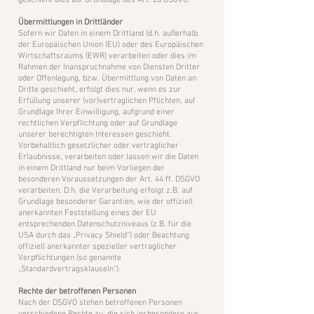
geschieht dies auf Grundlage des Art. 28 DSGVO.
Übermittlungen in Drittländer
Sofern wir Daten in einem Drittland (d.h. außerhalb
der Europäischen Union (EU) oder des Europäischen
Wirtschaftsraums (EWR) verarbeiten oder dies im
Rahmen der Inanspruchnahme von Diensten Dritter
oder Offenlegung, bzw. Übermittlung von Daten an
Dritte geschieht, erfolgt dies nur, wenn es zur
Erfüllung unserer (vor)vertraglichen Pflichten, auf
Grundlage Ihrer Einwilligung, aufgrund einer
rechtlichen Verpflichtung oder auf Grundlage
unserer berechtigten Interessen geschieht.
Vorbehaltlich gesetzlicher oder vertraglicher
Erlaubnisse, verarbeiten oder lassen wir die Daten
in einem Drittland nur beim Vorliegen der
besonderen Voraussetzungen der Art. 44 ff. DSGVO
verarbeiten. D.h. die Verarbeitung erfolgt z.B. auf
Grundlage besonderer Garantien, wie der offiziell
anerkannten Feststellung eines der EU
entsprechenden Datenschutzniveaus (z.B. für die
USA durch das „Privacy Shield“) oder Beachtung
offiziell anerkannter spezieller vertraglicher
Verpflichtungen (so genannte
„Standardvertragsklauseln“).
Rechte der betroffenen Personen
Nach der DSGVO stehen betroffenen Personen