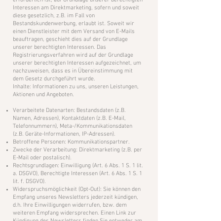
erforderlich ist, auf Grundlage unserer berechtigten
Interessen am Direktmarketing, sofern und soweit
diese gesetzlich, z.B. im Fall von
Bestandskundenwerbung, erlaubt ist. Soweit wir
einen Dienstleister mit dem Versand von E-Mails
beauftragen, geschieht dies auf der Grundlage
unserer berechtigten Interessen. Das
Registrierungsverfahren wird auf der Grundlage
unserer berechtigten Interessen aufgezeichnet, um
nachzuweisen, dass es in Übereinstimmung mit
dem Gesetz durchgeführt wurde.
Inhalte: Informationen zu uns, unseren Leistungen,
Aktionen und Angeboten.
Verarbeitete Datenarten: Bestandsdaten (z.B.
Namen, Adressen), Kontaktdaten (z.B. E-Mail,
Telefonnummern), Meta-/Kommunikationsdaten
(z.B. Geräte-Informationen, IP-Adressen).
Betroffene Personen: Kommunikationspartner.
Zwecke der Verarbeitung: Direktmarketing (z.B. per
E-Mail oder postalisch).
Rechtsgrundlagen: Einwilligung (Art. 6 Abs. 1 S. 1 lit.
a. DSGVO), Berechtigte Interessen (Art. 6 Abs. 1 S. 1
lit. f. DSGVO).
Widerspruchsmöglichkeit (Opt-Out): Sie können den
Empfang unseres Newsletters jederzeit kündigen,
d.h. Ihre Einwilligungen widerrufen, bzw. dem
weiteren Empfang widersprechen. Einen Link zur