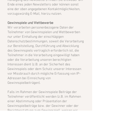
Kündigung des Newsletters finden Sie entweder am
Ende eines jeden Newsletters oder können sonst
eine der oben angegebenen Kontaktmöglichkeiten,
vorzugswürdig E-Mail, hierzu nutzen.
​Gewinnspiele und Wettbewerbe
Wir verarbeiten personenbezogene Daten der
Teilnehmer von Gewinnspielen und Wettbewerben
nur unter Einhaltung der einschlägigen
Datenschutzbestimmungen, soweit die Verarbeitung
zur Bereitstellung, Durchführung und Abwicklung
des Gewinnspiels vertraglich erforderlich ist, die
Teilnehmer in die Verarbeitung eingewilligt haben
oder die Verarbeitung unseren berechtigten
Interessen dient (z.B. an der Sicherheit des
Gewinnspiels oder dem Schutz unserer Interessen
vor Missbrauch durch mögliche Erfassung von IP-
Adressen bei Einreichung von
Gewinnspielbeiträgen).
Falls im Rahmen der Gewinnspiele Beiträge der
Teilnehmer veröffentlicht werden (z.B. im Rahmen
einer Abstimmung oder Präsentation der
Gewinnspielbeiträge bzw. der Gewinner oder der
Berichterstattung zum Gewinnspiel), weisen wir
darauf hin, dass die Namen der Teilnehmer in
diesem Zusammenhang ebenfalls veröffentlicht
werden können. Die Teilnehmer können dem