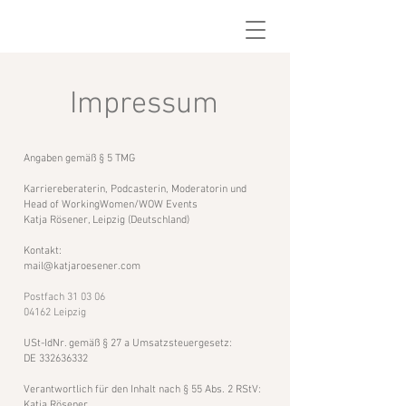
Impressum
Angaben gemäß § 5 TMG
Karriereberaterin, Podcasterin, Moderatorin und
Head of WorkingWomen/WOW Events
Katja Rösener
, Leipzig (Deutschland)
Kontakt:
mail@katjaroesener.com
Postfach 31 03 06
04162 Leipzig
USt-IdNr. gemäß § 27 a Umsatzsteuergesetz:
DE
332636332
Verantwortlich für den Inhalt nach § 55 Abs. 2 RStV:
Katja Rösener