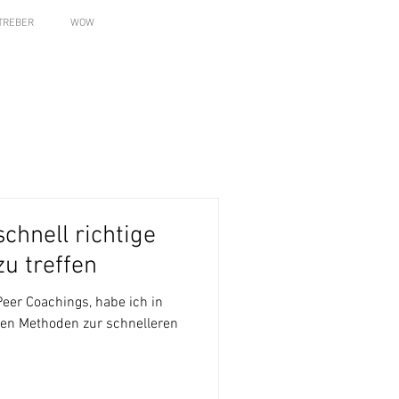
TREBER
WOW
chnell richtige
u treffen
Peer Coachings, habe ich in
ten Methoden zur schnelleren